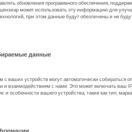
авлять обновления программного обеспечения, поддержку
ицензиар может использовать эту информацию для улучш
технологий, при этом данные будут обезличены и не буд
бираемые данные
м с ваших устройств могут автоматически собираться о
 и взаимодействием с нами. Это может включать ваш I
с и особенности вашего устройства, такие как тип, марк
нформации