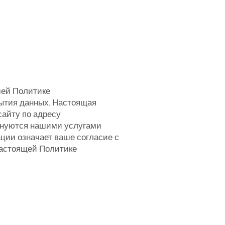
шей Политике
ытия данных. Настоящая
айту по адресу
менуются нашими услугами
ции означает ваше согласие с
настоящей Политике